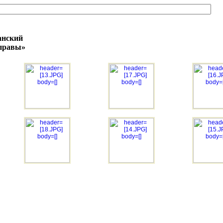
анский
управы»